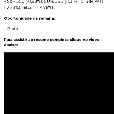
– S&P 500 (-0,98%); EUR/USD (-1,31%); Crude WTI
(-2,23%); Bitcoin (-4,76%)
Oportunidade da semana:
– Prata
Para assistir ao resumo completo clique no vídeo
abaixo: