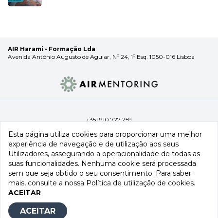
AIR Harami - Formação Lda
Avenida António Augusto de Aguiar, Nº 24, 1º Esq. 1050-016 Lisboa
+351 910 727 259
info@airtradingroup.com
Esta página utiliza cookies para proporcionar uma melhor
experiência de navegação e de utilização aos seus
Utilizadores, assegurando a operacionalidade de todas as
suas funcionalidades. Nenhuma cookie será processada
sem que seja obtido o seu consentimento. Para saber
Aviso Legal
•
Termos e Condições
mais, consulte a nossa
Política de utilização de cookies
.
A AIR Trading é uma marca explorada pela Fimformação, Lda.,
ACEITAR
pessoa coletiva n.º 517937239, com sede na Avenida António
Augusto de Aguiar, nº 24, 1º Esqº, 1050-016 Lisboa, Portugal.
ACEITAR