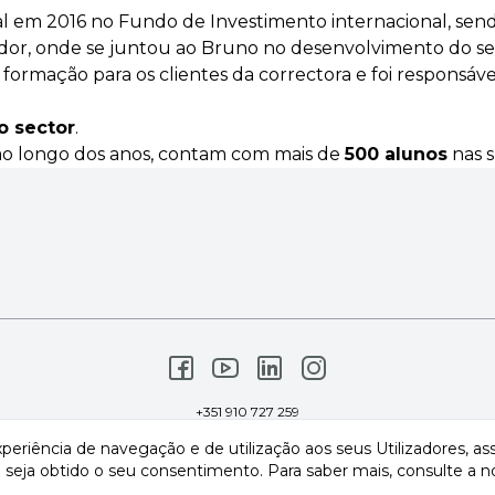
nal em 2016 no Fundo de Investimento internacional, sen
or, onde se juntou ao Bruno no desenvolvimento do serv
rmação para os clientes da correctora e foi responsável
o sector
.
ao longo dos anos, contam com mais de
500 alunos
nas s
+351 910 727 259
info@airtradingroup.com
xperiência de navegação e de utilização aos seus Utilizadores, a
Aviso Legal
•
Termos e Condições
seja obtido o seu consentimento. Para saber mais, consulte a 