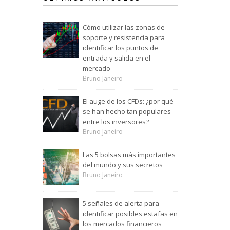
Cómo utilizar las zonas de
soporte y resistencia para
identificar los puntos de
entrada y salida en el
mercado
Bruno Janeiro
El auge de los CFDs: ¿por qué
se han hecho tan populares
entre los inversores?
Bruno Janeiro
Las 5 bolsas más importantes
del mundo y sus secretos
Bruno Janeiro
5 señales de alerta para
identificar posibles estafas en
los mercados financieros