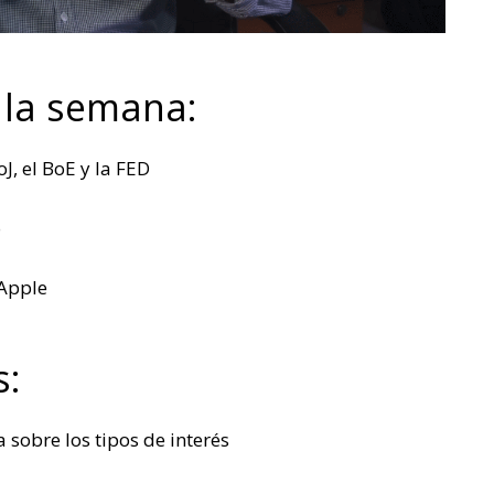
 la semana:
oJ, el BoE y la FED
o
 Apple
s:
 sobre los tipos de interés